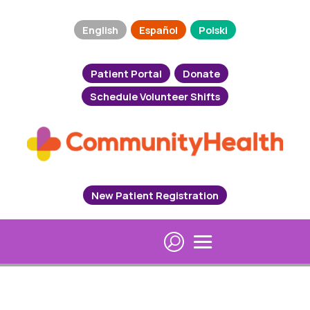
English
Español
Polski
Patient Portal
Donate
Schedule Volunteer Shifts
New Patient Registration